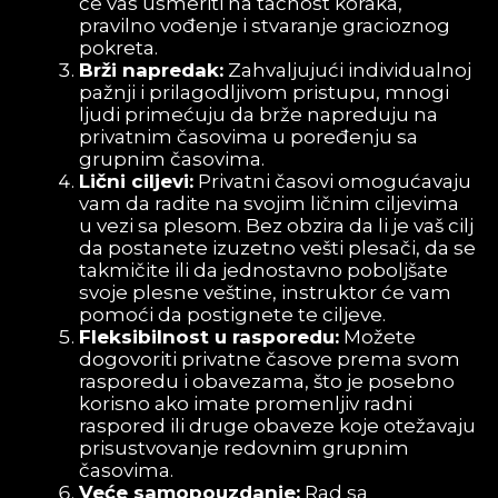
će vas usmeriti na tačnost koraka,
pravilno vođenje i stvaranje gracioznog
pokreta.
Brži napredak:
Zahvaljujući individualnoj
pažnji i prilagodljivom pristupu, mnogi
ljudi primećuju da brže napreduju na
privatnim časovima u poređenju sa
grupnim časovima.
Lični ciljevi:
Privatni časovi omogućavaju
vam da radite na svojim ličnim ciljevima
u vezi sa plesom. Bez obzira da li je vaš cilj
da postanete izuzetno vešti plesači, da se
takmičite ili da jednostavno poboljšate
svoje plesne veštine, instruktor će vam
pomoći da postignete te ciljeve.
Fleksibilnost u rasporedu:
Možete
dogovoriti privatne časove prema svom
rasporedu i obavezama, što je posebno
korisno ako imate promenljiv radni
raspored ili druge obaveze koje otežavaju
prisustvovanje redovnim grupnim
časovima.
Veće samopouzdanje:
Rad sa