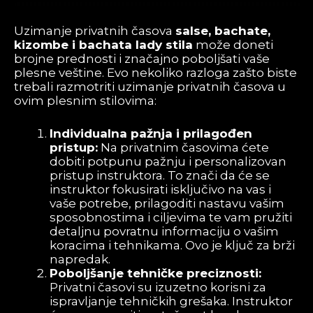
Uzimanje privatnih časova
salse, bachate,
kizombe i bachata lady stila
može doneti
brojne prednosti i značajno poboljšati vaše
plesne veštine. Evo nekoliko razloga zašto biste
trebali razmotriti uzimanje privatnih časova u
ovim plesnim stilovima:
Individualna pažnja i prilagođen
pristup:
Na privatnim časovima ćete
dobiti potpunu pažnju i personalizovan
pristup instruktora. To znači da će se
instruktor fokusirati isključivo na vas i
vaše potrebe, prilagoditi nastavu vašim
sposobnostima i ciljevima te vam pružiti
detaljnu povratnu informaciju o vašim
koracima i tehnikama. Ovo je ključ za brži
napredak.
Poboljšanje tehničke preciznosti:
Privatni časovi su izuzetno korisni za
ispravljanje tehničkih grešaka. Instruktor