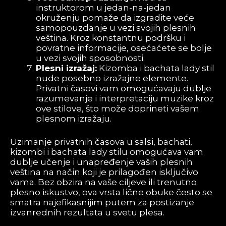
instruktorom u jedan-na-jedan
okruženju pomaže da izgradite veće
samopouzdanje u vezi svojih plesnih
veština. Kroz konstantnu podršku i
povratne informacije, osećaćete se bolje
u vezi svojih sposobnosti.
Plesni izražaj:
Kizomba i bachata lady stil
nude posebno izražajne elemente.
Privatni časovi vam omogućavaju dublje
razumevanje i interpretaciju muzike kroz
ove stilove, što može doprineti vašem
plesnom izražaju.
Uzimanje privatnih časova u salsi, bachati,
kizombi i bachata lady stilu omogućava vam
dublje učenje i unapređenje vaših plesnih
veština na način koji je prilagođen isključivo
vama. Bez obzira na vaše ciljeve ili trenutno
plesno iskustvo, ova vrsta lične obuke često se
smatra najefikasnijim putem za postizanje
izvanrednih rezultata u svetu plesa.