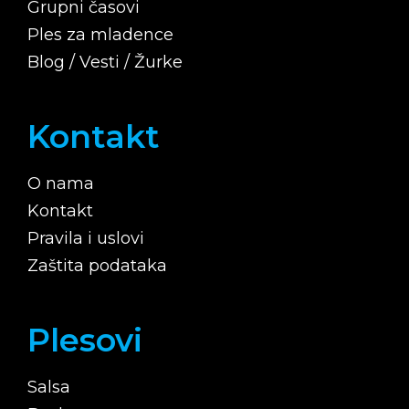
Grupni časovi
k
a
Ples za mladence
m
Blog / Vesti / Žurke
Kontakt
O nama
Kontakt
Pravila i uslovi
Zaštita podataka
Plesovi
Salsa