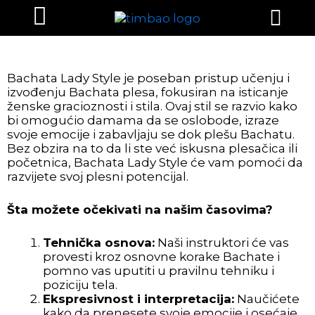
Menu
Skip
to
content
Bachata Lady Style je poseban pristup učenju i
izvođenju Bachata plesa, fokusiran na isticanje
ženske gracioznosti i stila. Ovaj stil se razvio kako
bi omogućio damama da se oslobode, izraze
svoje emocije i zabavljaju se dok plešu Bachatu.
Bez obzira na to da li ste već iskusna plesačica ili
početnica, Bachata Lady Style će vam pomoći da
razvijete svoj plesni potencijal.
Šta možete očekivati na našim časovima?
Tehnička osnova:
Naši instruktori će vas
provesti kroz osnovne korake Bachate i
pomno vas uputiti u pravilnu tehniku i
poziciju tela.
Ekspresivnost i interpretacija:
Naučićete
kako da prenesete svoje emocije i osećaje