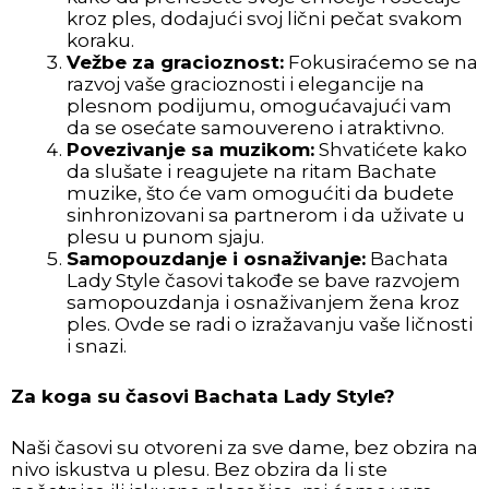
kroz ples, dodajući svoj lični pečat svakom
koraku.
Vežbe za gracioznost:
Fokusiraćemo se na
razvoj vaše gracioznosti i elegancije na
plesnom podijumu, omogućavajući vam
da se osećate samouvereno i atraktivno.
Povezivanje sa muzikom:
Shvatićete kako
da slušate i reagujete na ritam Bachate
muzike, što će vam omogućiti da budete
sinhronizovani sa partnerom i da uživate u
plesu u punom sjaju.
Samopouzdanje i osnaživanje:
Bachata
Lady Style časovi takođe se bave razvojem
samopouzdanja i osnaživanjem žena kroz
ples. Ovde se radi o izražavanju vaše ličnosti
i snazi.
Za koga su časovi Bachata Lady Style?
Naši časovi su otvoreni za sve dame, bez obzira na
nivo iskustva u plesu. Bez obzira da li ste