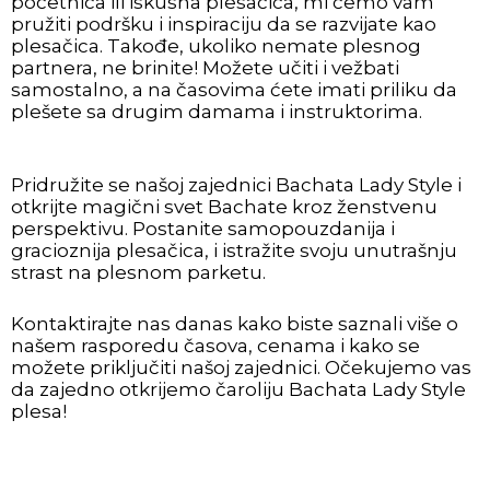
početnica ili iskusna plesačica, mi ćemo vam
pružiti podršku i inspiraciju da se razvijate kao
plesačica. Takođe, ukoliko nemate plesnog
partnera, ne brinite! Možete učiti i vežbati
samostalno, a na časovima ćete imati priliku da
plešete sa drugim damama i instruktorima.
Pridružite se našoj zajednici Bachata Lady Style i
otkrijte magični svet Bachate kroz ženstvenu
perspektivu. Postanite samopouzdanija i
gracioznija plesačica, i istražite svoju unutrašnju
strast na plesnom parketu.
Kontaktirajte nas danas kako biste saznali više o
našem rasporedu časova, cenama i kako se
možete priključiti našoj zajednici. Očekujemo vas
da zajedno otkrijemo čaroliju Bachata Lady Style
plesa!